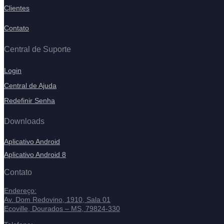
Clientes
Contato
Central de Suporte
Login
Central de Ajuda
Redefinir Senha
Downloads
Aplicativo Android
Aplicativo Android 8
Contato
Endereço:
Av. Dom Redovino, 1910, Sala 01
Ecoville, Dourados – MS, 79824-330